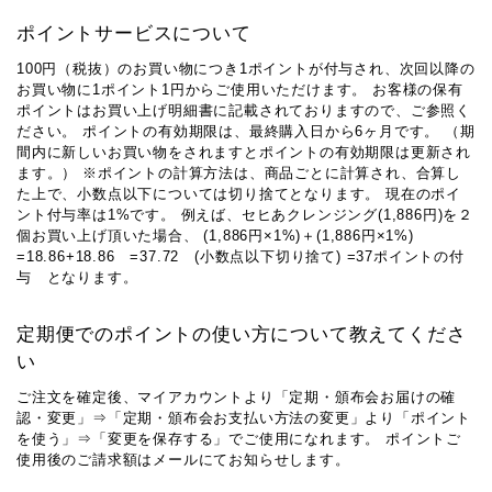
ポイントサービスについて
100円（税抜）のお買い物につき1ポイントが付与され、次回以降の
お買い物に1ポイント1円からご使用いただけます。 お客様の保有
ポイントはお買い上げ明細書に記載されておりますので、ご参照く
ださい。 ポイントの有効期限は、最終購入日から6ヶ月です。 （期
間内に新しいお買い物をされますとポイントの有効期限は更新され
ます。） ※ポイントの計算方法は、商品ごとに計算され、合算し
た上で、小数点以下については切り捨てとなります。 現在のポイ
ント付与率は1%です。 例えば、セヒあクレンジング(1,886円)を２
個お買い上げ頂いた場合、 (1,886円×1%)＋(1,886円×1%)
=18.86+18.86 =37.72 (小数点以下切り捨て) =37ポイントの付
与 となります。
定期便でのポイントの使い方について教えてくださ
い
ご注文を確定後、マイアカウントより「定期・頒布会お届けの確
認・変更」⇒「定期・頒布会お支払い方法の変更」より「ポイント
を使う」⇒「変更を保存する」でご使用になれます。 ポイントご
使用後のご請求額はメールにてお知らせします。