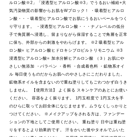
ルロン酸※2」「浸透型ヒアルロン酸※3」でうるおい補給+大
気汚染物質の影響からお肌をWブロック！ ・吸着型ヒアルロ
ン酸・・・吸着型ヒアルロン酸でお肌にうるおいベールをつく
り守ります。 ・浸透型ヒアルロン酸・・・ナノレベルの低分
子で角質層へ浸透し、留まりながら保湿することで角層を正常
に保ち、外部からの刺激をやわらげます。 ※2 吸着型ヒアル
ロン酸= ヒアルロン酸ヒドロキシブロビルトリモニウム ※3
浸透型ヒアルロン酸= 加水分解ヒアルロン酸 （３）お肌にや
さしい無添加 ・パラベン ・香料 ・合成着色料 ・鉱物系オイ
ル 毎日使うものだからお肌へのやさしさにこだわりました。
鉱物系オイルを含まないので重ね塗りしてもごわつかず白うき
しません。 【使用方法】 よく振る スキンケアのあとにお使い
ください。 容器をよく振ります。 1円玉程度で 1円玉大を手
のひらに取ってお顔全体になじませます。ムラなくしっかりと
つけてください。 ※メイクアップをされる方は、ファンデー
ションの下地としてご使用ください。 重ね塗り 日中は重ね塗
りをするとより効果的です。 汗をかいた後やタオルでふいた