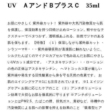
UV ＡアンドＢプラスＣ 35ml
お肌にやさしく 紫外線カット！ 紫外線や大気汚染物質から肌
を保護し、保湿効果を持つ日焼け止めローション。軽やかなテ
クスチャーでベタつかず、透明感あふれる、自然でツヤのある
肌を保ちます。 【特徴】 （１）保湿しながら紫外線カット ・
シラソーマ®・・・紫外線吸収剤が直接肌に触れないように、
シルクたんぱくのマイクロカプセルで包み込んだお肌にやさし
いUVカット成分です。 ・アスタキサンチン・・・ローション
の色の正体はアスタキサンチン。 ヘマトコッカス藻が厳しい
紫外線や発生する活性酸素から身を守る天然の色素です。 お
肌のエイジングケア※1にも注目されています。 ※1 エイジン
グケア= お肌に応じたケアのこと （２）アンチポリューショ
ン効果で大切なお肌を徹底的に守ります ※アンチポリューシ
ョンとはPM2.5、たばこの煙、排気ガス、黄砂など、待機中の
汚染物質による肌への影響を抑える効果のこと 「吸着型ヒア